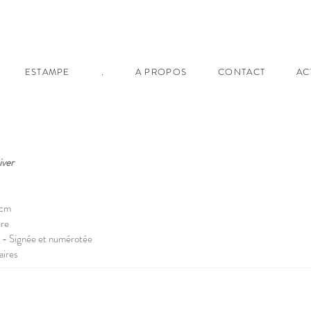
ESTAMPE
.
A PROPOS
CONTACT
AC
iver
 cm
ure
r - Signée et numérotée
aires