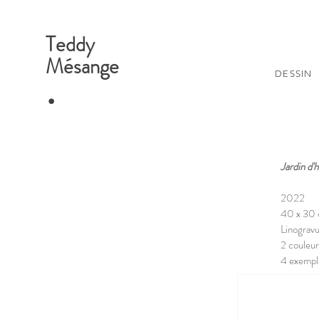
Teddy
Mésange
.
DESSIN
Jardin d'h
2022
40 x 30
Linograv
2 couleu
4 exempl